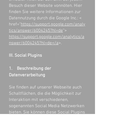
Besuch dieser Website vonnöten. Hier
finden Sie weitere Informationen zur
Datennutzung durch die Google Inc.: <
href=“
https://support.google.com/analy
tics/answer/6004245?hl=de
“>
https://support.google.com/analytics/a
nswer/6004245?hl=de</a
>.
III. Social Plugins
1. Beschreibung der
Datenverarbeitung
Sie finden auf unserer Webseite auch
Schaltflächen, die die Möglichkeit zur
Interaktion mit verschiedenen,
sogenannten Social Media Netzwerken
bieten. Sie können diese Social Plugins
(nachfolgend Plugins) aktivieren. Dies
hat zur Folge, dass insbesondere die
Adresse der Webseite mit dem