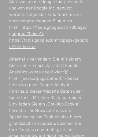
Adresse) an die Google Inc. gesendet
und von der Google Inc. genutzt
werden. Folgender Link führt Sie zu
dem entsprechenden Plugin: <a
href=“
https://tools.google.com/dlpage/
gaoptout?hl=de“>
https://tools.google.com/dlpage/gaopto
ut?hl=de</a>
.
Alternativ verhindern Sie mit einem
Klick auf <a onclick=“alert(‚Google
Analytics wurde deaktiviert‘);“
href=“javascript:gaOptout()“>diesen
Link</a>, dass Google Analytics
innerhalb dieser Website Daten über
Sie erfasst. Mit dem Klick auf obigen
Link laden Sie ein „Opt-Out-Cookie“
herunter. Ihr Browser muss die
Speicherung von Cookies also hierzu
grundsätzlich erlauben. Löschen Sie
Ihre Cookies regelmäßig, ist ein
erneuter Klick auf den Link bei jedem